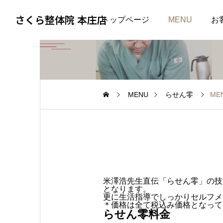
さくら整体院 本庄店
トップページ
MENU
お
MENU
らせん零
ME
米澤浩先生直伝「らせん零」の技
となります。
更に生活指導でしっかりセルフメ
＊価格は全て税込み価格となって
らせん零料金