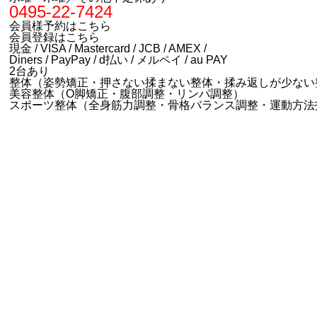
0495-22-7424
会員様予約はこちら
会員登録はこちら
現金 / VISA / Mastercard / JCB / AMEX /
Diners / PayPay / d払い / メルペイ / au PAY
2台あり
整体（姿勢矯正・押さない揉まない整体・揉み返しが少ない
美容整体（O脚矯正・腹部調整・リンパ調整）
スポーツ整体（全身筋力調整・骨格バランス調整・運動方法