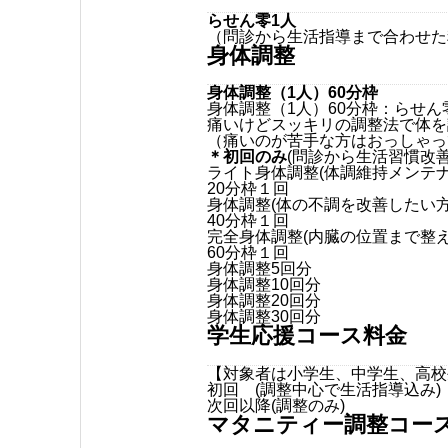
らせん零1人
（問診から生活指導まで合わせた
身体調整
身体調整（1人）60分枠
身体調整（1人）60分枠：らせ
痛いけどスッキリの調整法で体を
（痛いのが苦手な方はおっしゃっ
＊初回のみ
(問診から生活習慣改
ライト身体調整(体調維持メンテナ
20分枠１回
身体調整(体の不調を改善したい方
40分枠１回
完全身体調整(内臓の位置まで整え
60分枠１回
身体調整5回分
身体調整10回分
身体調整20回分
身体調整30回分
学生応援コース料金
【対象者は小学生、中学生、高校
初回 (調整中心で生活指導込み)
次回以降(調整のみ)
マタニティー調整コー