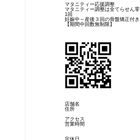
マタニティー応援調整
マタニティー調整は全てらせん零
1回
妊娠中～産後３回の骨盤矯正付き
【期間中回数無制限】
店舗名
住所
アクセス
営業時間
定休日