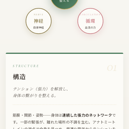
整える
NERVE
CIRCULATION
神経
循環
自律神経
血流の力
01
STRUCTURE
構造
テンション（張力）を解放し、
身体の繋がりを整える。
筋膜・関節・姿勢──身体は
連続した張力のネットワーク
で
す。一部の緊張が、離れた場所の不調を生む。アナトミート
レインの視点で全身を見つめ、最適な箇所からテンションを