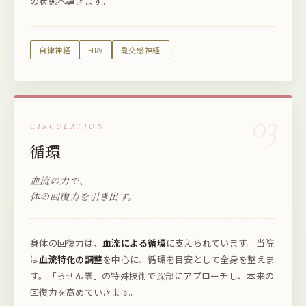
の状態へ導きます。
自律神経
HRV
副交感神経
03
CIRCULATION
循環
血流の力で、
体の回復力を引き出す。
身体の回復力は、
血流による循環
に支えられています。当院
は
血流特化の調整
を中心に、循環を目安として全身を整えま
す。「らせん零」の特殊技術で深部にアプローチし、本来の
回復力を高めていきます。