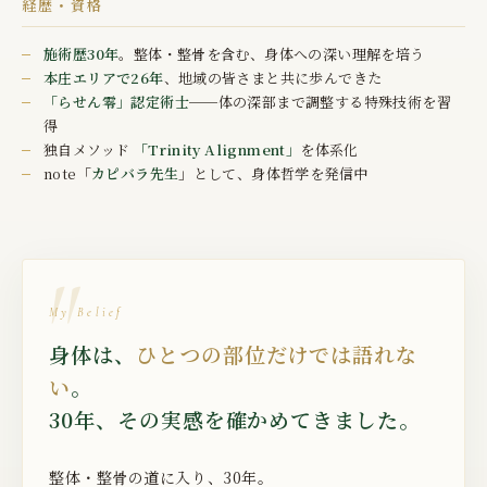
経歴・資格
施術歴30年
。整体・整骨を含む、身体への深い理解を培う
本庄エリアで26年
、地域の皆さまと共に歩んできた
「らせん零」認定術士
──体の深部まで調整する特殊技術を習
得
独自メソッド
「Trinity Alignment」
を体系化
note「
カピバラ先生
」として、身体哲学を発信中
My Belief
身体は、
ひとつの部位だけでは語れな
い
。
30年、その実感を確かめてきました。
整体・整骨の道に入り、30年。