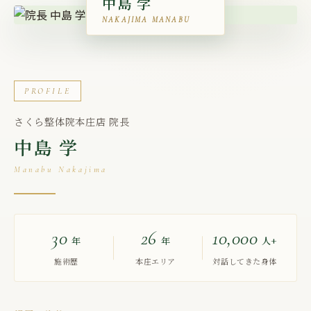
中島 学
NAKAJIMA MANABU
PROFILE
さくら整体院本庄店 院長
中島 学
Manabu Nakajima
30
26
10,000
年
年
人+
施術歴
本庄エリア
対話してきた身体