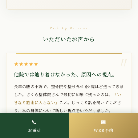
Pick Up Reviews
いただいたお声から
他院では辿り着けなかった、原因への視点。
長年の腰の不調で、整骨院や整形外科を5院ほど巡ってきま
した。さくら整体院さんで最初に印象に残ったのは、
「い
きなり施術に入らない」
こと。じっくり話を聞いてくださ
り、私の身体について新しい視点をいただけました。
📞
📅
K.M さま
お電話
WEB予約
Google
50代女性 / 本庄市