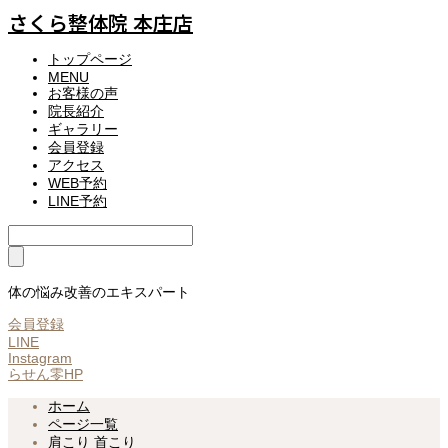
さくら整体院 本庄店
トップページ
MENU
お客様の声
院長紹介
ギャラリー
会員登録
アクセス
WEB予約
LINE予約
体の悩み改善のエキスパート
会員登録
LINE
Instagram
らせん零HP
ホーム
ページ一覧
肩こり
首こり