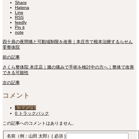
Share
Hatena
Line
RSS
feedly
Pin it
note
四十肩の夜間痛と可動域制限を改善｜本庄市で根本治療するらせん
零整体院
前の記事
さくら整体院 本庄店｜膝の痛みで手術を検討中の方へ｜整体で改善
できる可能性
次の記事
コメント
5 コメント
0 トラックバック
この記事へのコメントはありません。
名前（例：山田 太郎）
( 必須 )