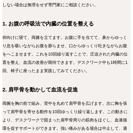
しない場合は無理をせず専門家にご相談ください。
1. お腹の呼吸法で内臓の位置を整える
仰向けに寝て、両膝を立てます。お腹に手を当てて、鼻からゆっく
り息を吸いながらお腹を膨らませ、口からゆっくり吐きながらお腹
をへこませます。これを10回繰り返すことで、圧迫された内臓の位
置を整え、血流の改善が期待できます。デスクワーク中も1時間に1
回、椅子に座ったまま実践してみてください。
2. 肩甲骨を動かして血流を促進
両腕を胸の前で組み、背中を丸めて肩甲骨を広げます。次に胸を張
って肩甲骨を寄せる動作を10回ゆっくり繰り返します。この動きに
より、デスクワークで固まった肩甲骨周りの筋肉をほぐし、血液循
環を促すサポートができます。強い痛みがある場合は中止して、適